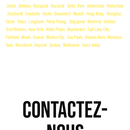
.Zurich . Athènes . Budapest . Bucarest . Sofia . Kiev . Amsterdam . Rotterdam
. Dordrecht . Enschede . Berlin . Düsseldorf . Munich . Hong Kong . Shanghai .
Séoul . Tokyo . Langkawi . Pulau Pinang . Singapour . Montréal . Québec .
Trois Rivières . New York . White Plains . Manchester . Salt Lake City .
Portland . Miami . Hawaii . Mexico City . Sao Paulo . Buenos Aires . Mendosa .
Tunis . Marrakech . Beyrout . Sydney . Melbourne . Yarra Valley
Contactez-