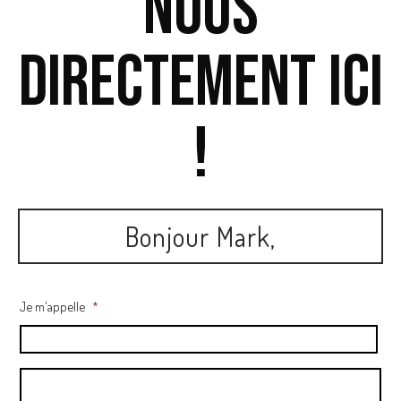
nous
directement ici
!
Bonjour Mark,
Je m'appelle
*
M
e