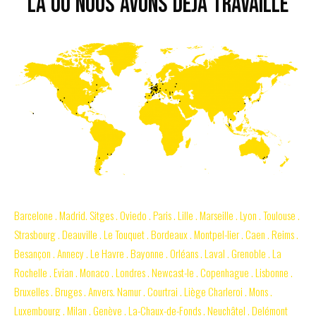
Là où nous avons déjà travaillé
Barcelone . Madrid. Sitges . Oviedo . Paris . Lille . Marseille . Lyon . Toulouse .
Strasbourg . Deauville . Le Touquet . Bordeaux . Montpel-lier . Caen . Reims .
Besançon . Annecy . Le Havre . Bayonne . Orléans . Laval . Grenoble . La
Rochelle . Evian . Monaco . Londres . Newcast-le . Copenhague . Lisbonne .
Bruxelles . Bruges . Anvers. Namur . Courtrai . Liège Charleroi . Mons .
Luxembourg . Milan . Genève . La-Chaux-de-Fonds . Neuchâtel . Delémont