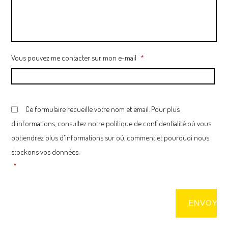
s
s
a
g
e
Vous pouvez me contacter sur mon e-mail
*
C
o
Ce formulaire recueille votre nom et email. Pour plus
n
d'informations, consultez notre
politique de confidentialité
où vous
s
e
obtiendrez plus d'informations sur où, comment et pourquoi nous
n
stockons vos données.
t
*
*